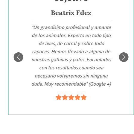
Lourdes Sand
 amante
"La atención, trato e información por
"
do tipo
parte de los empleados. Se ve que el
todo
veterinario tiene un trato muy
guna de
cariñoso con los animales." (Google
cantados
+)
 sea
inguna
ogle +)