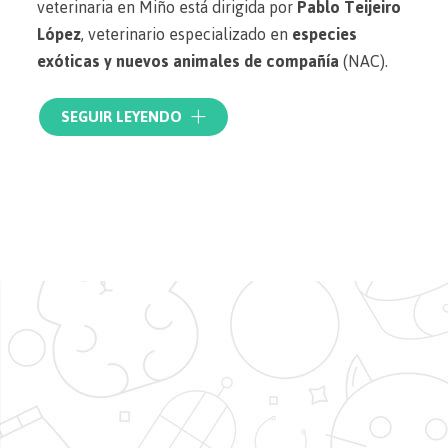
veterinaria en Miño está dirigida por
Pablo Teijeiro
López
, veterinario especializado en
especies
exóticas y nuevos animales de compañía
(NAC).
Nuestro veterinario está acreditado por la Asociación
SEGUIR LEYENDO
Española de Veterinarios Especialistas en Pequeños
Animales (AVEPA) y forma parte del Grupo de
Medicina y Cirugía de Animales Exóticos (GMCAE)
de la organización. Contamos con el título de la
especialidad, reconocido por el
Consejo General de
Colegios de la Profesión Veterinaria de España
.
Nuestro principal objetivo es
lograr y mantener el
bienestar animal
. Contamos con la formación y el
equipo humano necesarios, así como el mejor
material para conseguirlo. ¡Visite nuestra
clínica
veterinaria en Miño
y deje en buenas manos la salud
de su animal de compañía!