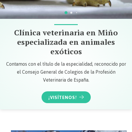
Hospitalización y cuidados intensivos
Informes técnico zoosanitarios
Vigilancia y medicación durante las 24 horas
Redactamos informes técnicos zoosanitarios
Clínica veterinaria en Miño
especializada en animales
exóticos
Diagnósticos
Nutrición y complementos
Contamos con el título de la especialidad, reconocido por
Diagnóstico veterinario en Miño
Tienda de nutrición y complementos veterinarios
el Consejo General de Colegios de la Profesión
Veterinaria de España.
¡VISÍTENOS!